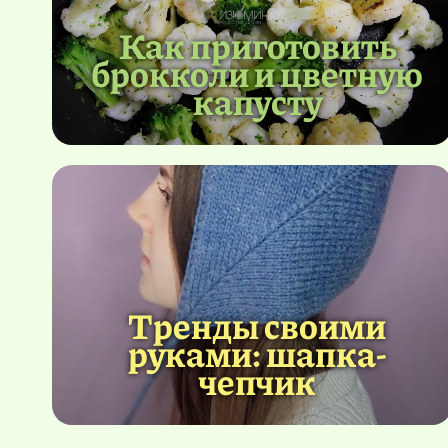
Как приготовить
брокколи и цветную
капусту
Тренды своими
руками: шапка-
чепчик