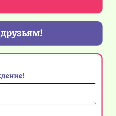
 друзьям!
ждение!