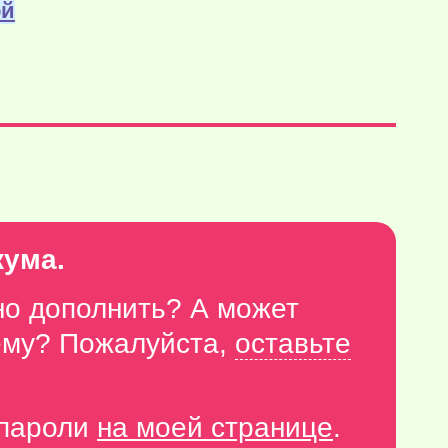
ой
кума.
но дополнить? А может
тему? Пожалуйста,
оставьте
-пароли
на моей странице
.