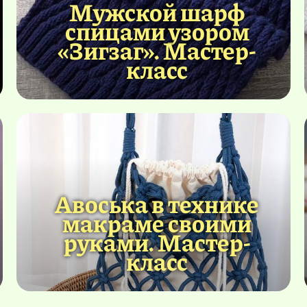
Мужской шарф
спицами узором
«Зигзаг». Мастер-
класс
Авоська в технике
макраме своими
руками. Мастер-
класс