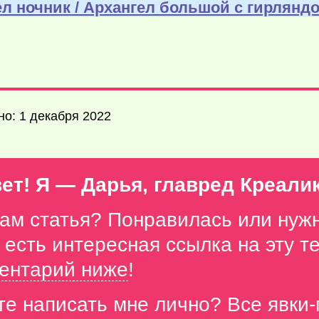
ел ночник / Архангел большой с гирлянд
но: 1 декабря 2022
ет! Я — Дарья, главред Креали
вам статья? Понравилась или нуж
с есть интересная ссылка на эту 
ентарий ниже
!
те написать мне лично? Все явки