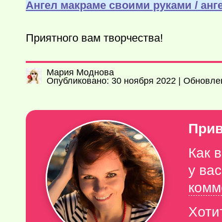
Ангел макраме своими руками / анг
Приятного вам творчества!
Мария Моднова
Опубликовано: 30 ноября 2022 | Обновле
Прив
Как 
у ва
комм
Хоти