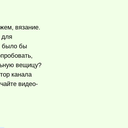
ажем, вязание.
 для
о было бы
опробовать,
льную вещицу?
втор канала
учайте видео-