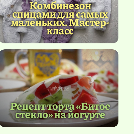
Комбинезон
спицами для самых
маленьких. Мастер-
класс
Рецепт торта «Битое
стекло» на йогурте