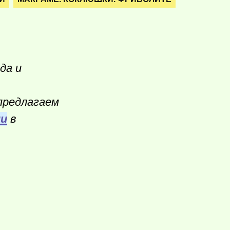
да и
 предлагаем
ми
в