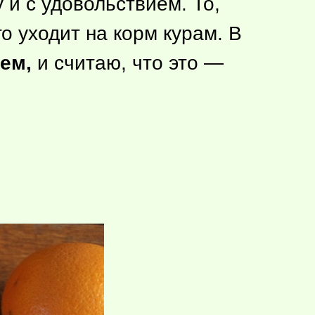
 и с удовольствием. То,
о уходит на корм курам. В
ем,
и считаю, что это —