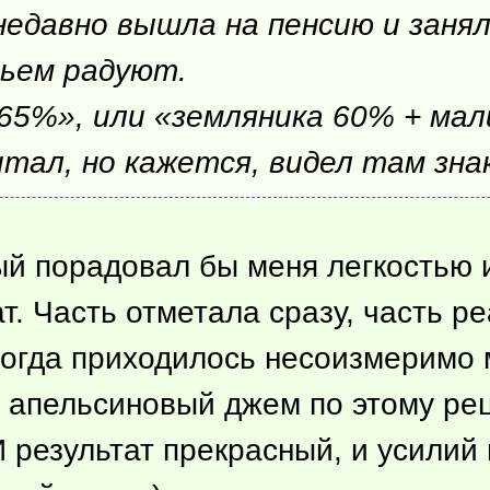
давно вышла на пенсию и занял
ньем радуют.
65%», или «земляника 60% + мал
итал, но кажется, видел там зн
ый порадовал бы меня легкостью 
т. Часть отметала сразу, часть р
огда приходилось несоизмеримо м
й апельсиновый джем по этому ре
И результат прекрасный, и усилий