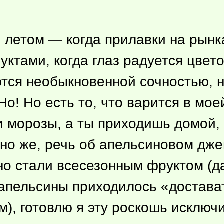
 летом — когда прилавки на рынк
ктами, когда глаз радуется цвет
тся необыкновенной сочностью, 
Но! Но есть то, что варится в мо
и морозы, а ты приходишь домой,
но же, речь об апельсиновом дже
о стали всесезонным фруктом (да
 апельсины приходилось «достават
), готовлю я эту роскошь исключи