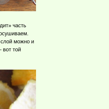
дит» часть
росушиваем.
 слой можно и
 вот той