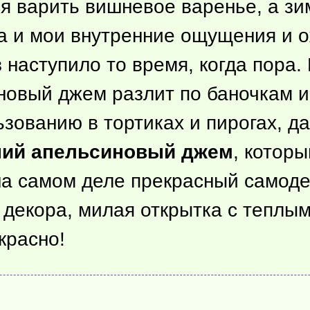
ся варить вишневое варенье, а з
да и мои внутренние ощущения и 
аз наступило то время, когда пора
новый джем разлит по баночкам и 
ьзованию в тортиках и пирогах, д
ий апельсиновый джем
, котор
на самом деле прекрасный самод
о декора, милая открытка с тепл
красно!