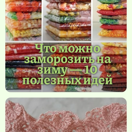
Что можно
заморозить на
зиму — 10
полезных идей