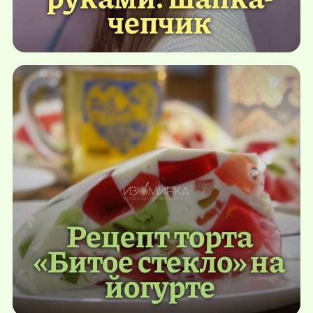
чепчик
Рецепт торта
«Битое стекло» на
йогурте