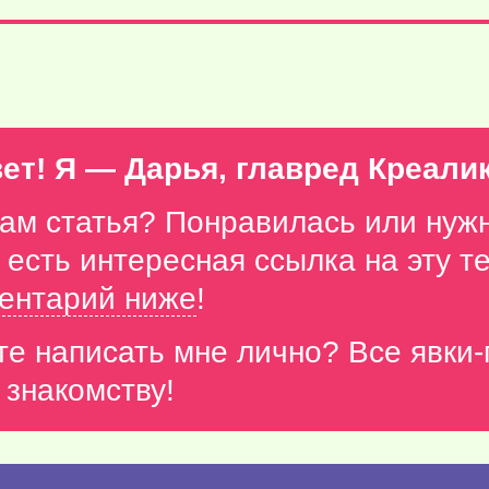
ет! Я — Дарья, главред Креали
вам статья? Понравилась или нуж
с есть интересная ссылка на эту 
ентарий ниже
!
те написать мне лично? Все явки
 знакомству!