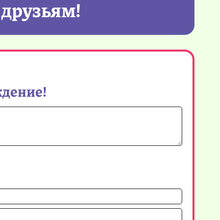
 друзьям!
ждение!
Имя*
Email