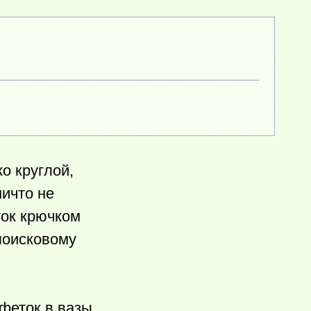
о круглой,
ичто не
ок крючком
поисковому
феток в вазы.