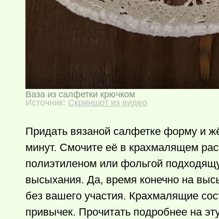
Ваза из салфетки крючком
Источник:
Скриншот из видео
Придать вязаной салфетке форму и жё
минут. Смочите её в крахмалящем рас
полиэтиленом или фольгой подходящую
высыхания. Да, время конечно на выс
без вашего участия. Крахмалящие сост
привычек. Прочитать подробнее на эт