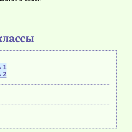
-классы
 1
 2