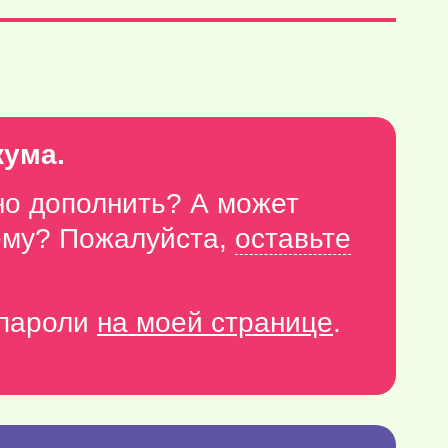
кума.
но дополнить? А может
тему? Пожалуйста,
оставьте
-пароли
на моей странице
.