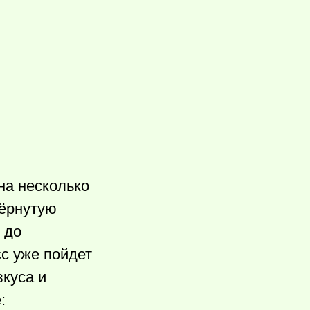
на несколько
бёрнутую
 до
с уже пойдет
вкуса и
: