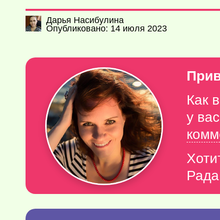
Дарья Насибулина
Опубликовано: 14 июля 2023
Прив
Как 
у ва
комм
Хоти
Рада