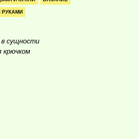
 РУКАМИ
 в сущности
я крючком