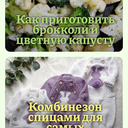
Как приготовить
брокколи и
цветную капусту
Комбинезон
спицами для
самых