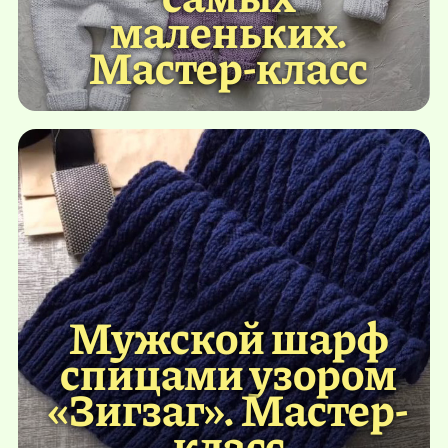
маленьких.
Мастер-класс
Мужской шарф
спицами узором
«Зигзаг». Мастер-
класс