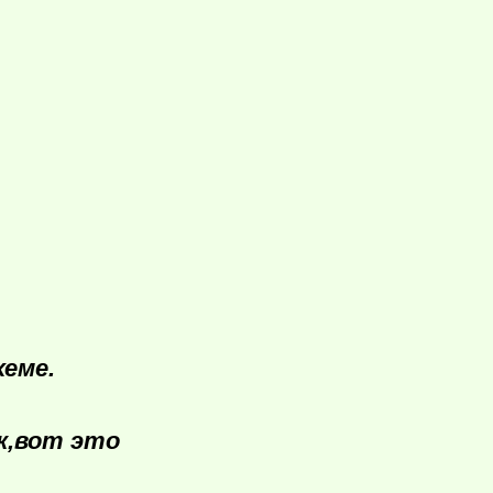
хеме.
к,вот это