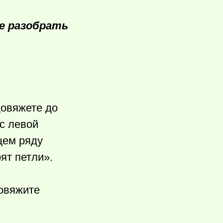
е разобрать
довяжете до
с левой
щем ряду
ят петли».
овяжите