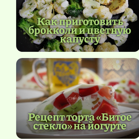
Как приготовить
брокколи и цветную
капусту
Рецепт торта «Битое
стекло» на йогурте