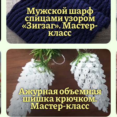
Мужской шарф
спицами узором
«Зигзаг». Мастер-
класс
Ажурная объемная
шишка крючком.
Мастер-класс