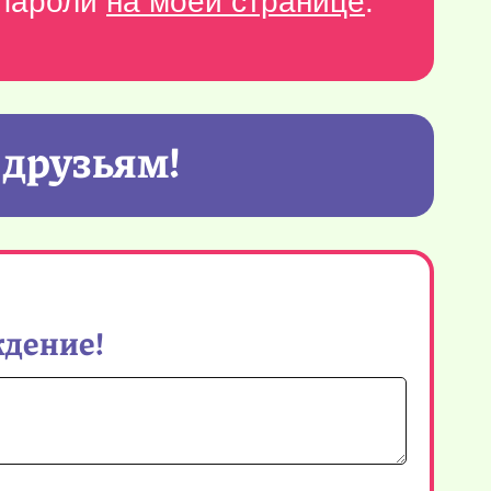
-пароли
на моей странице
.
 друзьям!
ждение!