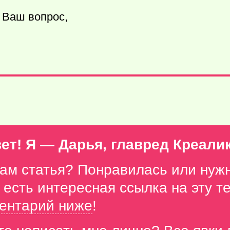
 Ваш вопрос,
ет! Я — Дарья, главред Креали
вам статья? Понравилась или нуж
с есть интересная ссылка на эту 
ентарий ниже
!