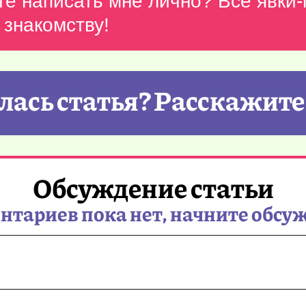
те написать мне лично? Все явки
 знакомству!
ась статья? Расскажите
Обсуждение статьи
тариев пока нет, начните обсу