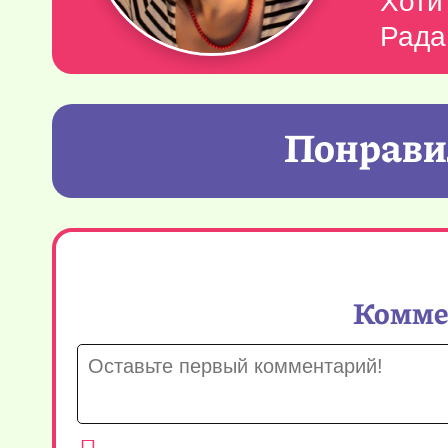
Хоти
Рада
Понравил
Коммен