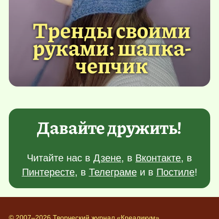
Тренды своими
руками: шапка-
чепчик
Давайте дружить!
Читайте нас в
Дзене
, в
Вконтакте
, в
Пинтересте
, в
Телеграме
и в
Постиле
!
© 2007–2026 Творческий журнал «Креаликум»