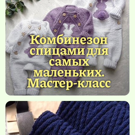
Комбинезон
спицами для
самых
маленьких.
Мастер-класс