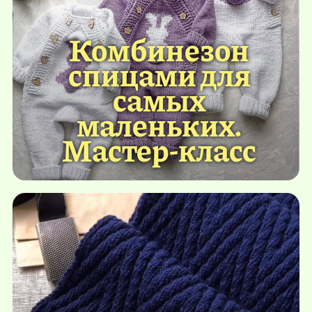
Комбинезон
спицами для
самых
маленьких.
Мастер-класс