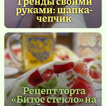
Тренды своими
руками: шапка-
чепчик
Рецепт торта
«Битое стекло» на