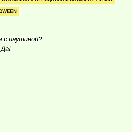
LOWEEN
а с паутиной?
 Да!