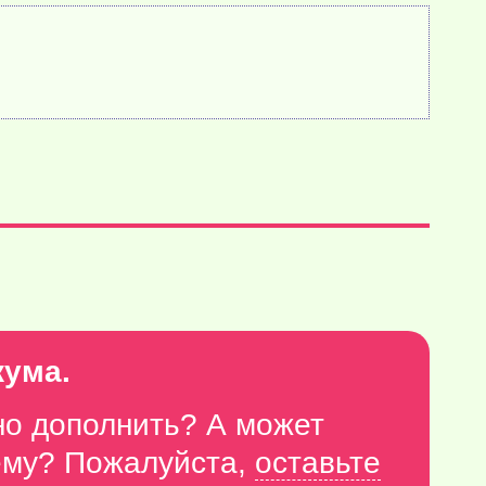
кума.
но дополнить? А может
тему? Пожалуйста,
оставьте