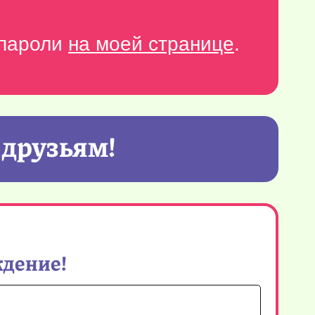
-пароли
на моей странице
.
 друзьям!
ждение!