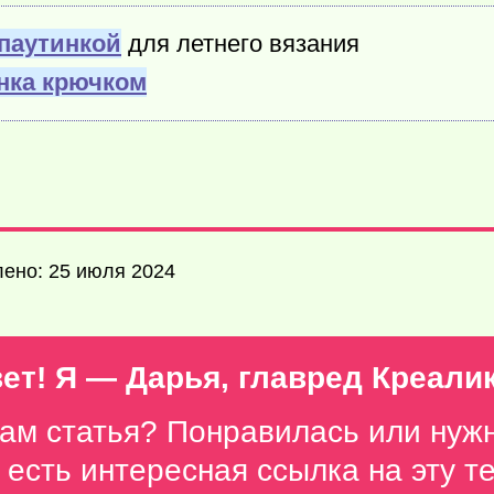
паутинкой
для летнего вязания
нка крючком
лено: 25 июля 2024
ет! Я — Дарья, главред Креали
вам статья? Понравилась или нуж
с есть интересная ссылка на эту 