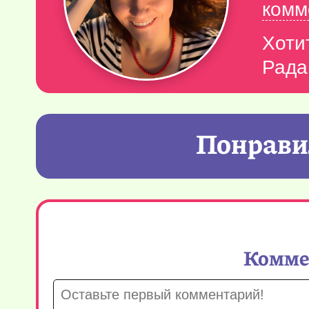
комм
Хоти
Рада
Понравил
Коммен