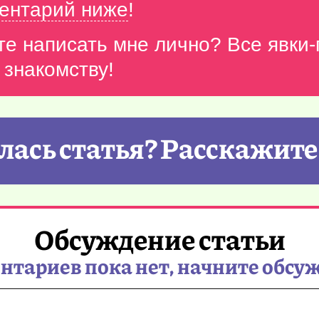
ентарий ниже
!
те написать мне лично? Все явки
 знакомству!
ась статья? Расскажите
Обсуждение статьи
тариев пока нет, начните обсу