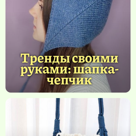
Тренды своими
руками: шапка-
чепчик