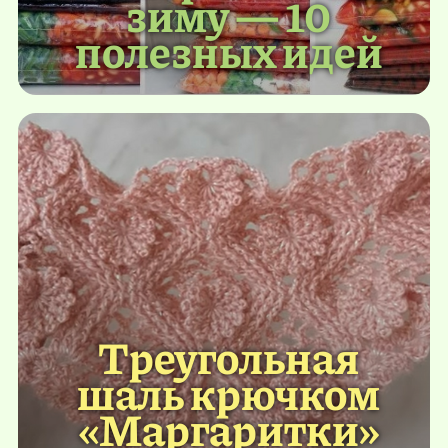
зиму — 10
полезных идей
Треугольная
шаль крючком
«Маргаритки»