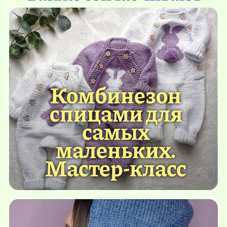
Комбинезон
спицами для
самых
маленьких.
Мастер-класс