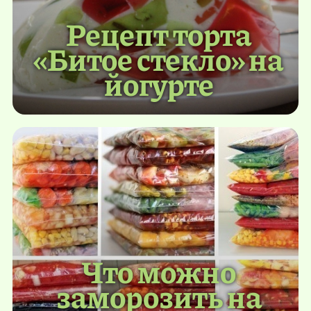
Рецепт торта
«Битое стекло» на
йогурте
Что можно
заморозить на