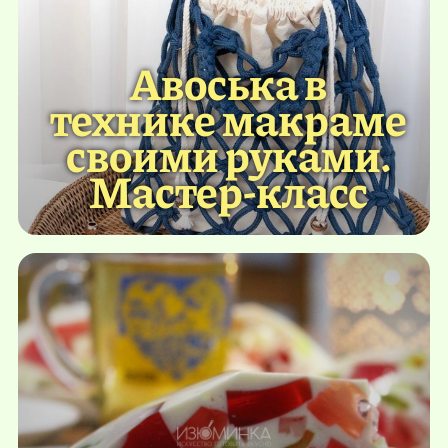
Авоська в
технике макраме
своими руками.
Мастер-класс