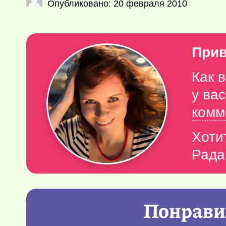
Опубликовано: 20 февраля 2010
Прив
Как 
у ва
комм
Хоти
Рада
Понравил