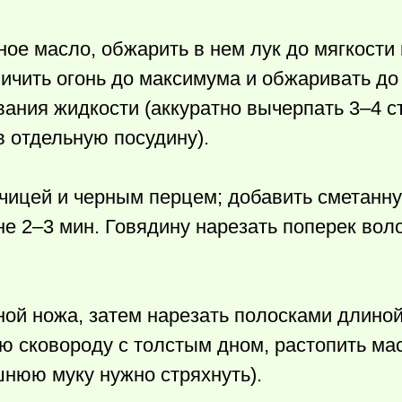
ное масло, обжарить в нем лук до мягкости
личить огонь до максимума и обжаривать до
ания жидкости (аккуратно вычерпать 3–4 ст
 отдельную посудину).
рчицей и черным перцем; добавить сметанн
не 2–3 мин. Говядину нарезать поперек вол
ной ножа, затем нарезать полосками длиной
ю сковороду с толстым дном, растопить ма
нюю муку нужно стряхнуть).