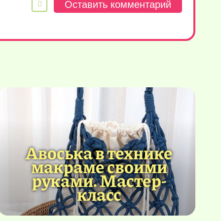
Авоська в технике
макраме своими
руками. Мастер-
класс