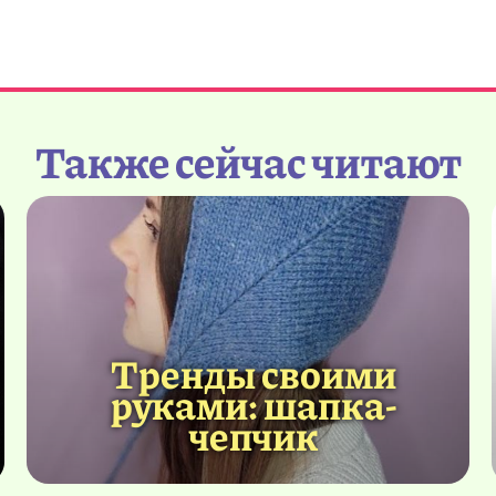
Также сейчас читают
Тренды своими
руками: шапка-
чепчик