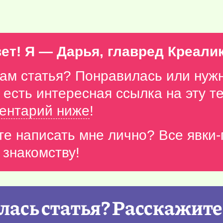
ет! Я — Дарья, главред Креали
вам статья? Понравилась или нуж
с есть интересная ссылка на эту 
ентарий ниже
!
те написать мне лично? Все явки
 знакомству!
ась статья? Расскажите