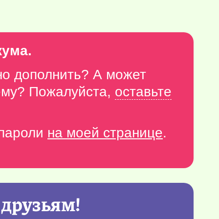
кума.
но дополнить? А может
тему? Пожалуйста,
оставьте
-пароли
на моей странице
.
 друзьям!