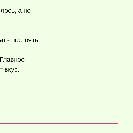
лось, а не
ать постоять
 Главное —
 вкус.