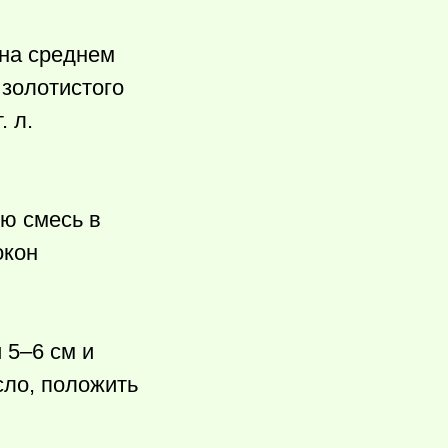
 на среднем
 золотистого
. л.
ую смесь в
окон
 5–6 см и
сло, положить