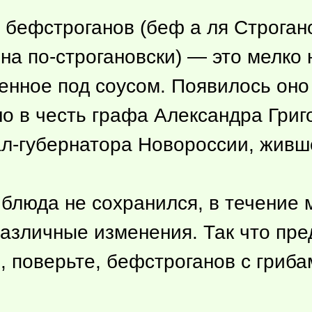
бефстроганов (беф а ля Строгано
на по-строгановски) — это мелко
нное под соусом. Появилось оно 
но в честь графа Александра Гри
ал-губернатора Новороссии, живш
блюда не сохранился, в течение м
различные изменения. Так что пр
, поверьте, бефстроганов с гриба