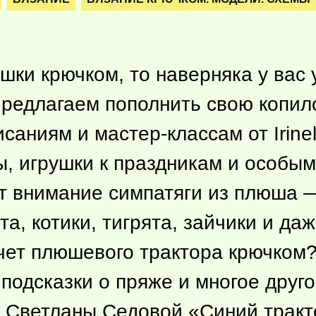
шки крючком, то наверняка у вас
Предлагаем пополнить свою копи
аниям и мастер-классам от Irinely
ы, игрушки к праздникам и особым
ют внимание симпатяги из плюша 
а, котики, тигрята, зайчики и даже
асчет плюшевого трактора крючко
подсказки о пряже и многое друго
т Светланы Седовой «Синий тракт