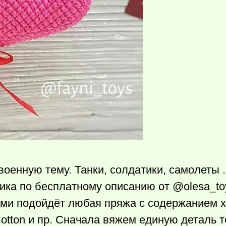
военную тему. Танки, солдатики, самолеты .
ника по бесплатному описанию от @olеsa_to
yми подойдёт любая пpяжа с содержанием х
 Cοtton и пр. Сначала вяжем единую деталь т