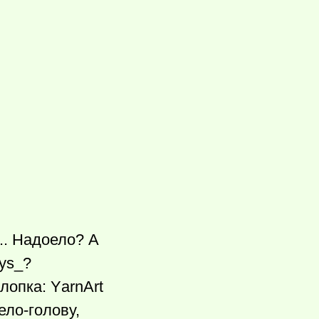
.. Надоело? А
уs_?
лопка: ΥarnАrt
ело-голову,