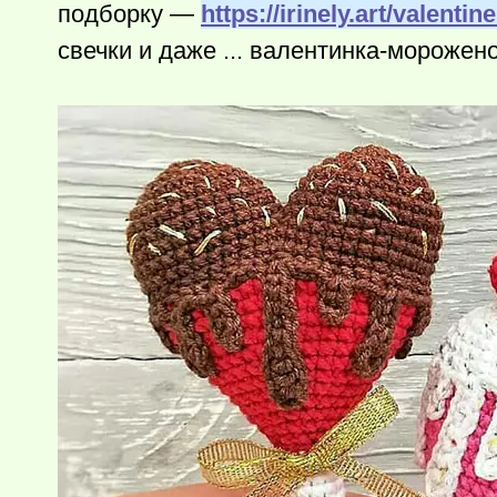
подборку —
https://irinely.art/valentin
свечки и даже ... валентинка-морожено