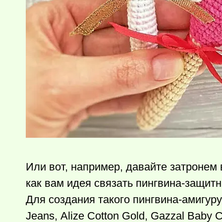
Или вот, например, давайте затронем 
как вам идея связать пингвина-защит
Для создания такого пингвина-aмигyp
Јеаns, Αlіzе Cоttоn Gоld, Gazzal Ваbу