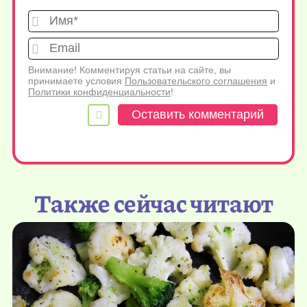
Имя*
Emai
Внимание! Комментируя статьи на сайте, вы
принимаете условия
Пользовательского соглашения
и
Политики конфиденциальности
!
Также сейчас читают