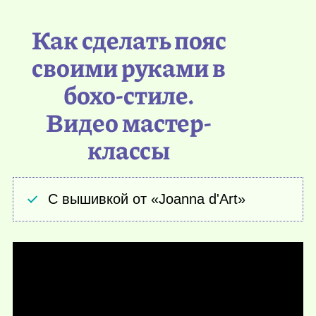
Как сделать пояс
своими руками в
бохо-стиле.
Видео мастер-
классы
С вышивкой от «Joanna d'Art»