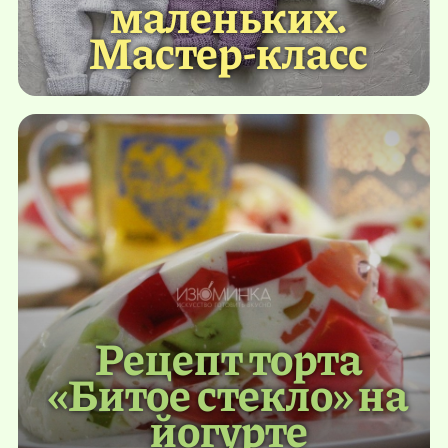
маленьких.
Мастер-класс
Рецепт торта
«Битое стекло» на
йогурте