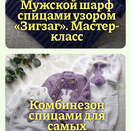
Мужской шарф
спицами узором
«Зигзаг». Мастер-
класс
Комбинезон
спицами для
самых