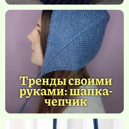
Тренды своими
руками: шапка-
чепчик