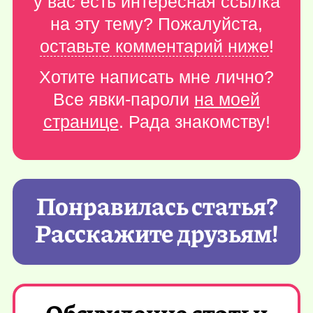
у вас есть интересная ссылка
на эту тему? Пожалуйста,
оставьте комментарий ниже
!
Хотите написать мне лично?
Все явки-пароли
на моей
странице
. Рада знакомству!
Понравилась статья?
Расскажите друзьям!
Обсуждение статьи