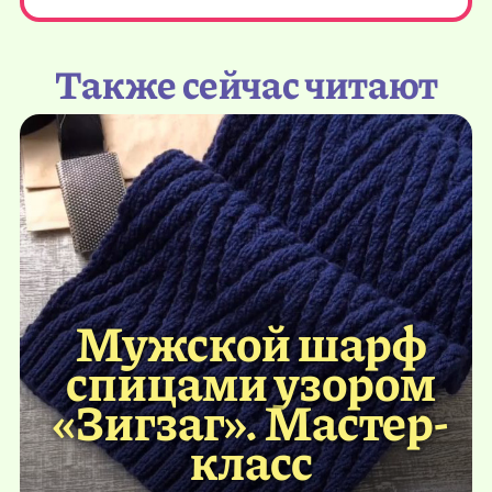
Также сейчас читают
Мужской шарф
спицами узором
«Зигзаг». Мастер-
класс