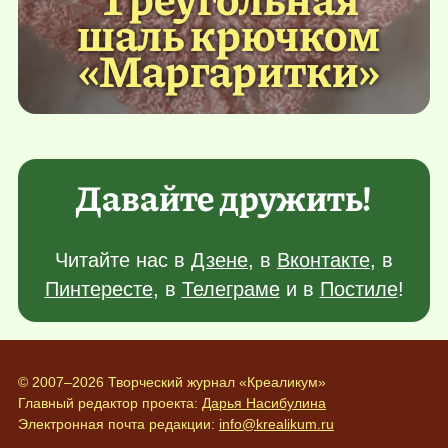
шаль крючком
«Маргаритки»
Давайте дружить!
Читайте нас в
Дзене
, в
Вконтакте
, в
Пинтересте
, в
Телеграме
и в
Постиле
!
© 2007–2026 Творческий журнал «Креаликум»
Главный редактор проекта:
Дарья Насибулина
Электронная почта редакции:
info@krealikum.ru