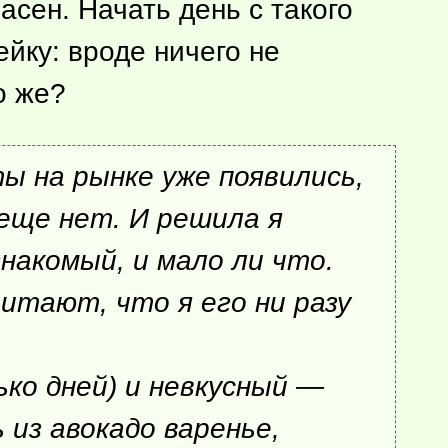
асен. Начать день с такого
йку: вроде ничего не
о же?
ты на рынке уже появились,
 еще нет. И решила я
накомый, и мало ли что.
читают, что я его ни разу
ько дней) и невкусный —
 из авокадо варенье,