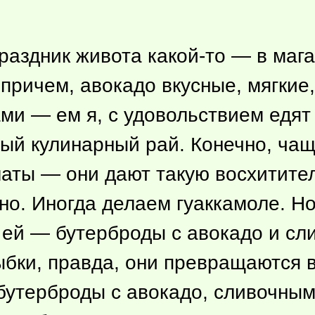
раздник живота какой-то — в мага
причем, авокадо вкусные, мягкие
ми — ем я, с удовольствием едят 
ый кулинарный рай. Конечно, чащ
аты — они дают такую восхитите
жно. Иногда делаем гуаккамоле. Н
я ей — бутерброды с авокадо и сл
ыбки, правда, они превращаются в
 бутерброды с авокадо, сливочны