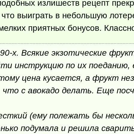
 подобных излишеств рецепт прекр
 что выиграть в небольшую лотере
 мелких приятных бонусов. Классн
 90-х. Всякие экзотические фрук
йти инструкцию по их поеданию,
тому цена кусается, а фрукт нез
 что с авокадо делать. Еще пос
есткий (ему полежать бы нескол
нько подумала и решила сварить