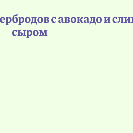
ербродов с авокадо и сл
сыром