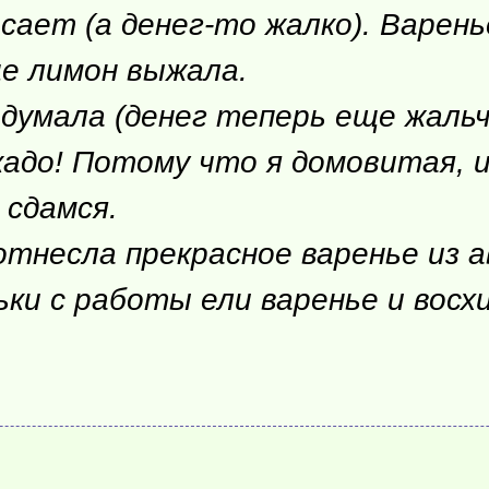
асает (а
денег-то
жалко). Варень
ще лимон выжала.
думала (денег теперь еще жальче
кадо! Потому что я домовитая, 
 сдамся.
 отнесла прекрасное варенье из а
ки с работы ели варенье и восх