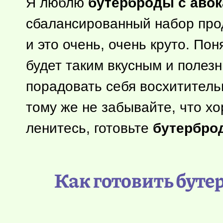
Я люблю
бутерброды с аво
сбалансированный набор прод
и это очень, очень круто. По
будет таким вкусным и полез
порадовать себя восхитительн
тому же не забывайте, что хо
ленитесь, готовьте
бутербро
Как готовить буте