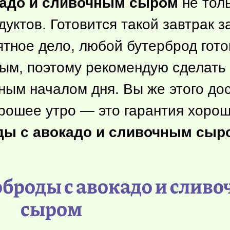
кадо и сливочным сыром
не толь
уктов. Готовится такой завтрак 
нятное дело, любой бутерброд гот
ным, поэтому рекомендую сделать 
ым началом дня. Вы же этого дос
рошее утро — это гарантия хорош
ды с авокадо и сливочным сыр
рброды с авокадо и слив
сыром