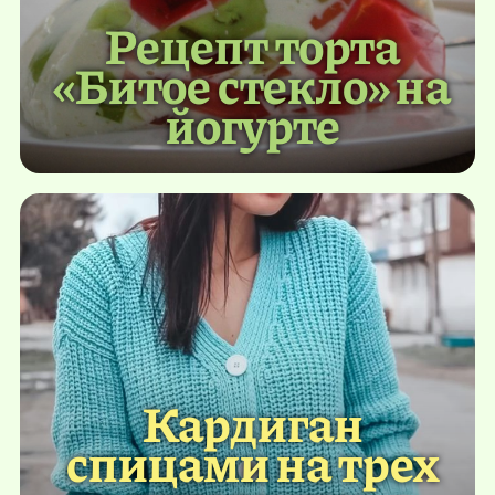
Рецепт торта
«Битое стекло» на
йогурте
Кардиган
спицами на трех