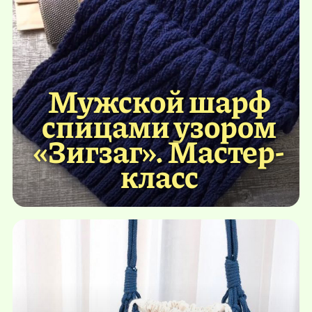
Мужской шарф
спицами узором
«Зигзаг». Мастер-
класс