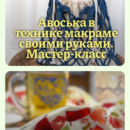
Авоська в
технике макраме
своими руками.
Мастер-класс