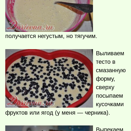
получается негустым, но тягучим.
Выливаем
тесто в
смазанную
форму,
сверху
посыпаем
кусочками
фруктов или ягод (у меня — черника).
Выпекаем