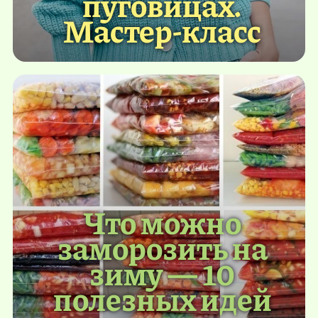
пуговицах.
Мастер-класс
Что можно
заморозить на
зиму — 10
полезных идей