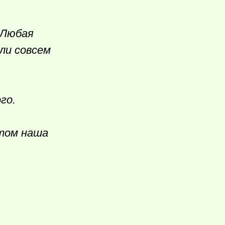
 Любая
сли совсем
го.
том наша