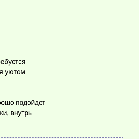
ребуется
ся уютом
рошо подойдет
жи, внутрь