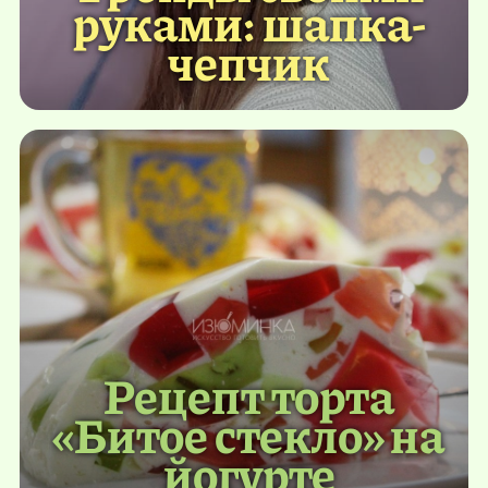
руками: шапка-
чепчик
Рецепт торта
«Битое стекло» на
йогурте