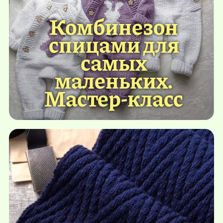
Комбинезон
спицами для
самых
маленьких.
Мастер-класс