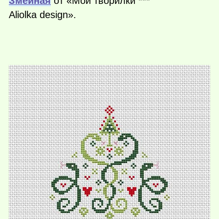
Змеиная
от «Мои творилки ***
Aliolka design».