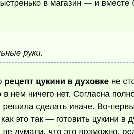
ыстренько в магазин — и вместе
льные руки.
то
рецепт цукини в духовке
не сто
о
в нем ничего нет. Согласна полн
е решила сделать иначе. Во-первы
ак это так — готовить цукини в ду
 не думали, что это возможно, р