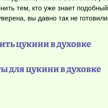
нить тем, кто уже знает подобны
уверена, вы давно так не готовили
ить цукини в духовке
ы для цукини в духовке