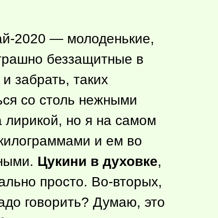
жай-2020 — молоденькие,
рашно беззащитные в
 и забрать, таких
ться со столь нежными
а лирикой, но я на самом
 килограммами и ем во
нными.
Цукини в духовке
,
ально просто. Во-вторых,
адо говорить? Думаю, это