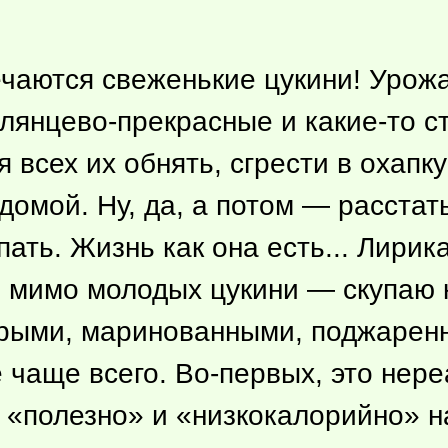
речаются свеженькие цукини! Уро
 глянцево-прекрасные и
какие-то
ст
 всех их обнять, сгрести в охапку
домой. Ну, да, а потом — расста
ать. Жизнь как она есть... Лирик
о мимо молодых цукини — скупаю
ырыми, маринованными, поджаре
 чаще всего. Во-первых, это нере
о «полезно» и «низкокалорийно» н