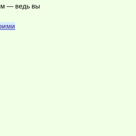
ым — ведь вы
воими