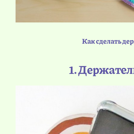
Как сделать де
1. Держател