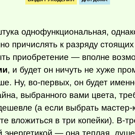
тука однофункциональная, однак
жно причислять к разряду стоящих
быть приобретение — вполне возм
ми
, и будет он ничуть не хуже пр
е. Ну, во-первых, он будет именн
йна, выбранного вами цвета, тр
 дешевле (а если выбрать мастер-
е вложиться в три копейки). В-тр
 энергетикой — она теплая, душе