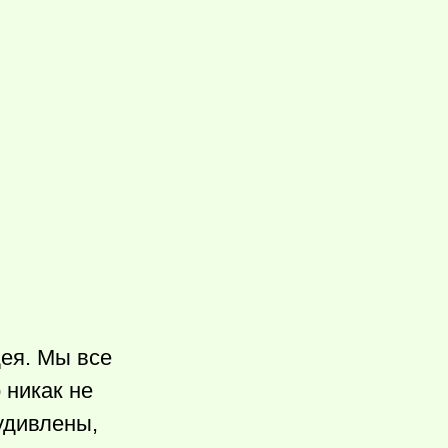
дея. Мы все
 никак не
 удивлены,