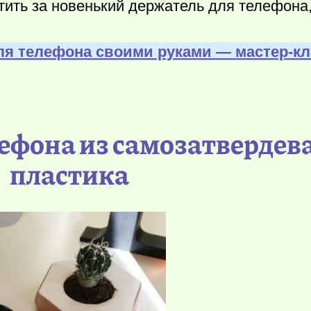
атить за новенький держатель для телефона
ля телефона своими руками — мастер-кл
елефона из самозатверде
пластика