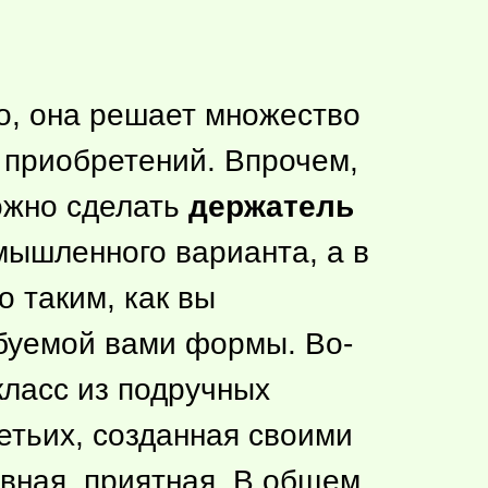
о, она решает множество
 приобретений. Впрочем,
ожно сделать
держатель
омышленного варианта, а в
о таким, как вы
ебуемой вами формы. Во-
класс из подручных
етьих, созданная своими
вная, приятная. В общем,