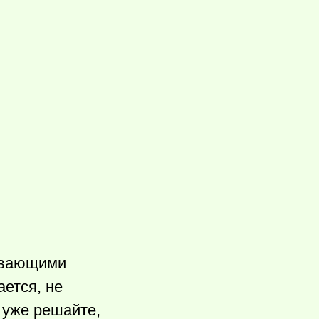
девающими
ается, не
т уже решайте,