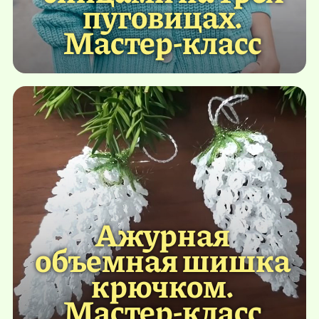
пуговицах.
Мастер-класс
Ажурная
объемная шишка
крючком.
Мастер-класс