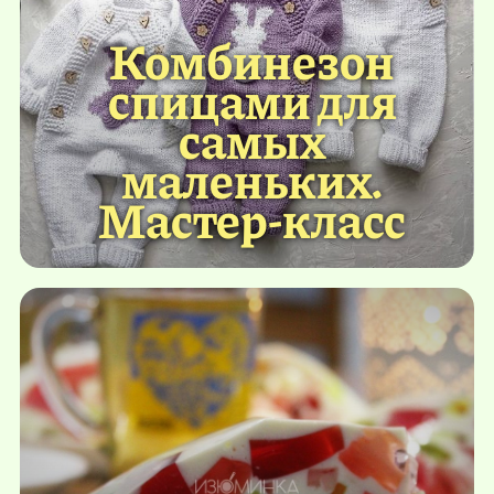
Комбинезон
спицами для
самых
маленьких.
Мастер-класс