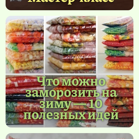
Что можно
заморозить на
зиму — 10
полезных идей