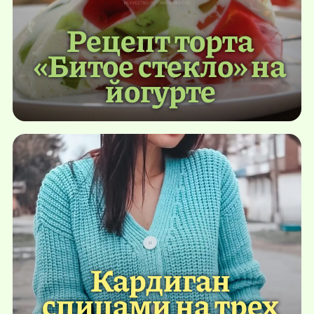
Рецепт торта
«Битое стекло» на
йогурте
Кардиган
спицами на трех