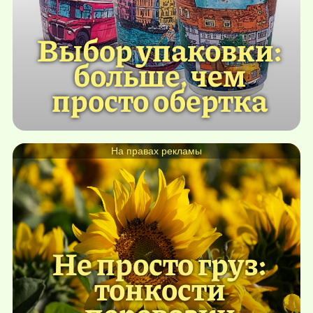
Выбор упаковки:
больше, чем
просто обертка
На правах рекламы
Не просто груз:
тонкости