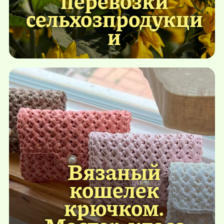
перевозки
сельхозпродукци
и
Вязаный
кошелек
крючком.