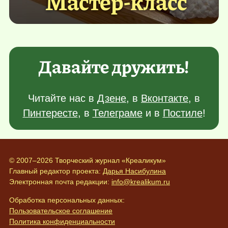
Мастер-класс
Давайте дружить!
Читайте нас в
Дзене
, в
Вконтакте
, в
Пинтересте
, в
Телеграме
и в
Постиле
!
© 2007–2026 Творческий журнал «Креаликум»
Главный редактор проекта:
Дарья Насибулина
Электронная почта редакции:
info@krealikum.ru
Обработка персональных данных:
Пользовательское соглашение
Политика конфиденциальности