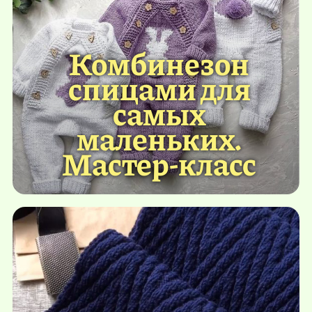
Комбинезон
спицами для
самых
маленьких.
Мастер-класс