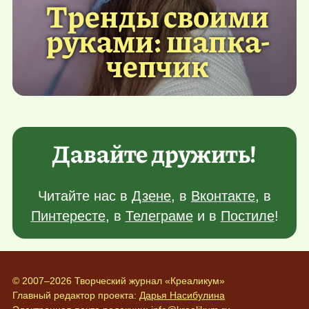
Тренды своими
руками: шапка-
чепчик
Давайте дружить!
Читайте нас в
Дзене
, в
Вконтакте
, в
Пинтересте
, в
Телеграме
и в
Постиле
!
© 2007–2026 Творческий журнал «Креаликум»
Главный редактор проекта:
Дарья Насибулина