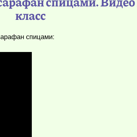
 сарафан спицами. Видео
класс
сарафан спицами: