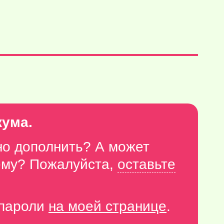
кума.
но дополнить? А может
тему? Пожалуйста,
оставьте
-пароли
на моей странице
.