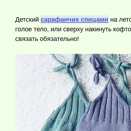
Детский
сарафанчик спицами
на лето
голое тело, или сверху накинуть кофт
связать обязательно!