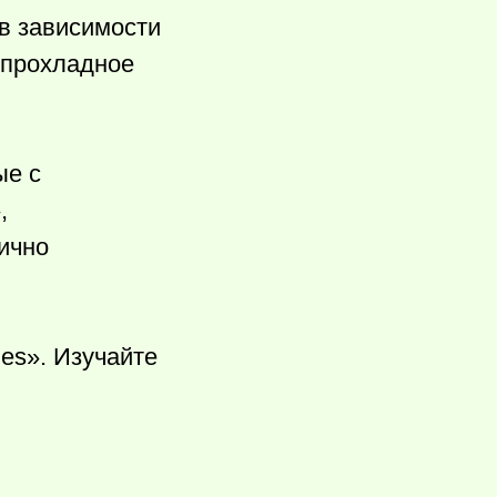
 в зависимости
в прохладное
ые с
,
тично
es». Изучайте