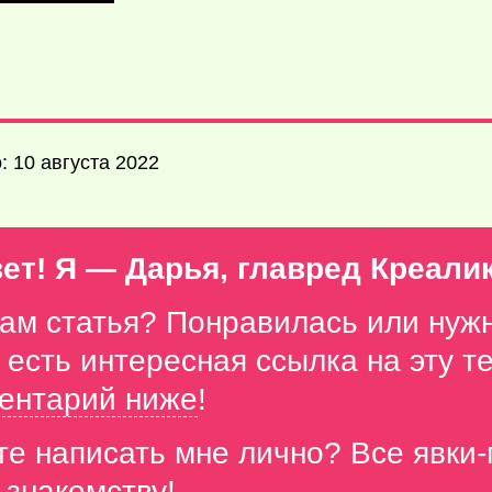
 10 августа 2022
ет! Я — Дарья, главред Креали
вам статья? Понравилась или нуж
с есть интересная ссылка на эту 
ентарий ниже
!
те написать мне лично? Все явки
 знакомству!