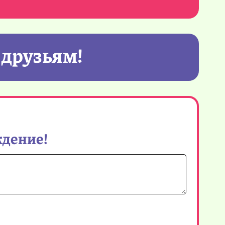
 друзьям!
ждение!