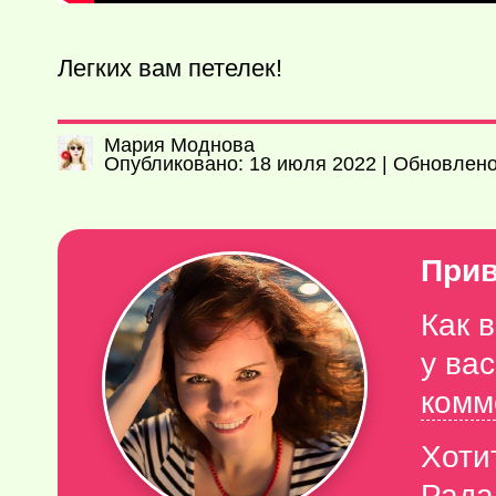
Легких вам петелек!
Мария Моднова
Опубликовано: 18 июля 2022 | Обновлено:
Прив
Как 
у ва
комм
Хоти
Рада