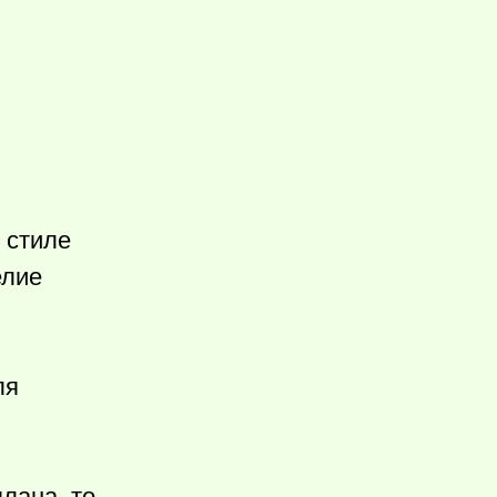
 стиле
елие
ля
лана, то