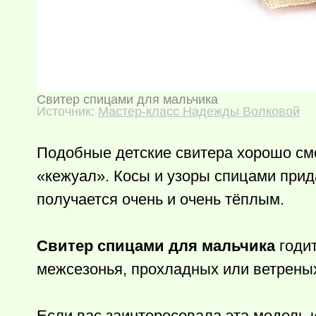
Свитер спицами для мальчика
Источник:
Мастер-класс Надежды Волковой
Подобные детские свитера хорошо см
«кежуал». Косы и узоры спицами прид
получается очень и очень тёплым.
Свитер спицами для мальчика
годит
межсезонья, прохладных или ветреных
Если вас заинтересовала эта модель и