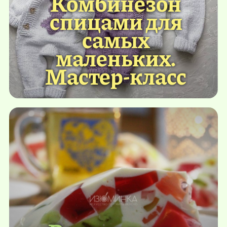
Комбинезон
спицами для
самых
маленьких.
Мастер-класс