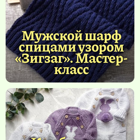
Мужской шарф
спицами узором
«Зигзаг». Мастер-
класс