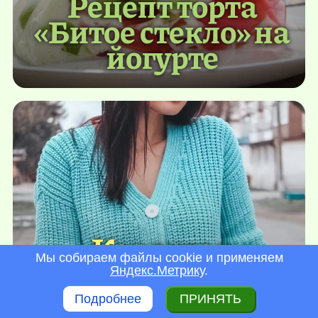
Рецепт торта
«Битое стекло» на
йогурте
Кардиган
Мы собираем файлы cookie и применяем
спицами на трех
Яндекс.Метрику
.
пуговицах.
Подробнее
ПРИНЯТЬ