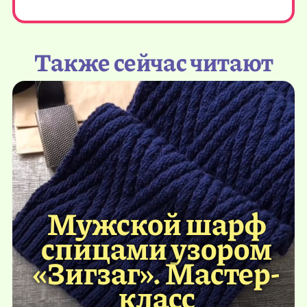
Также сейчас читают
Мужской шарф
спицами узором
«Зигзаг». Мастер-
класс