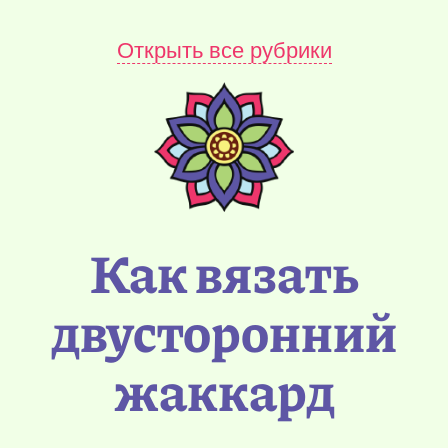
Открыть все рубрики
Как вязать
двусторонний
жаккард