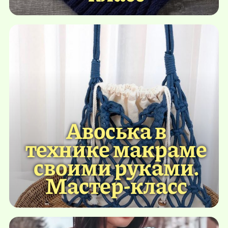
Авоська в
технике макраме
своими руками.
Мастер-класс