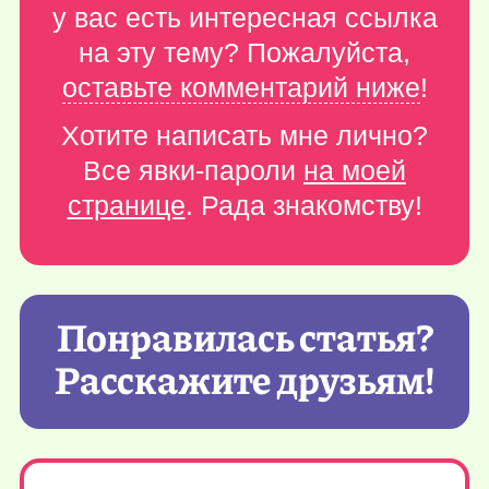
у вас есть интересная ссылка
на эту тему? Пожалуйста,
оставьте комментарий ниже
!
Хотите написать мне лично?
Все явки-пароли
на моей
странице
. Рада знакомству!
Понравилась статья?
Расскажите друзьям!