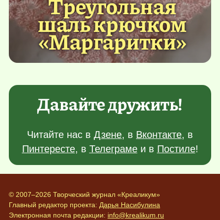
Треугольная
шаль крючком
«Маргаритки»
Давайте дружить!
Читайте нас в
Дзене
, в
Вконтакте
, в
Пинтересте
, в
Телеграме
и в
Постиле
!
© 2007–2026 Творческий журнал «Креаликум»
Главный редактор проекта:
Дарья Насибулина
Электронная почта редакции:
info@krealikum.ru