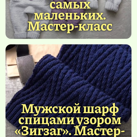
самых
маленьких.
Мастер-класс
Мужской шарф
спицами узором
«Зигзаг». Мастер-