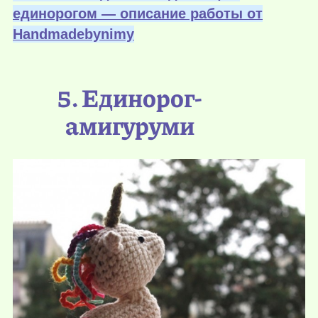
единорогом — описание работы от
Нandmadebynimy
5. Единорог-
амигуруми