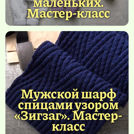
маленьких.
Мастер-класс
Мужской шарф
спицами узором
«Зигзаг». Мастер-
класс