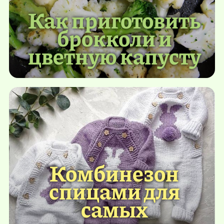
Как приготовить
брокколи и
цветную капусту
Комбинезон
спицами для
самых