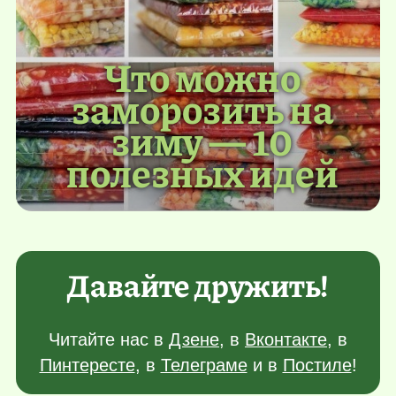
Что можно
заморозить на
зиму — 10
полезных идей
Давайте дружить!
Читайте нас в
Дзене
, в
Вконтакте
, в
Пинтересте
, в
Телеграме
и в
Постиле
!