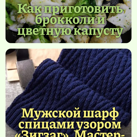
Как приготовить
брокколи и
цветную капусту
Мужской шарф
спицами узором
«Зигзаг». Мастер-