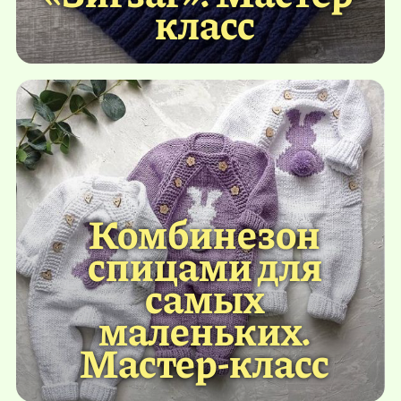
класс
Комбинезон
спицами для
самых
маленьких.
Мастер-класс