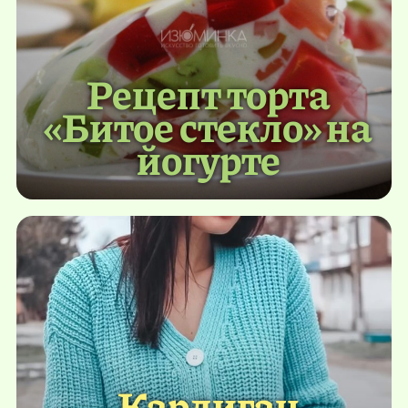
Рецепт торта
«Битое стекло» на
йогурте
Кардиган