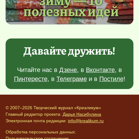
полезных идей
Давайте дружить!
Читайте нас в
Дзене
, в
Вконтакте
, в
Пинтересте
, в
Телеграме
и в
Постиле
!
© 2007–2026 Творческий журнал «Креаликум»
Главный редактор проекта:
Дарья Насибулина
Электронная почта редакции:
info@krealikum.ru
Обработка персональных данных:
Пользовательское соглашение