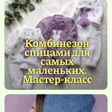
Комбинезон
спицами для
самых
маленьких.
Мастер-класс