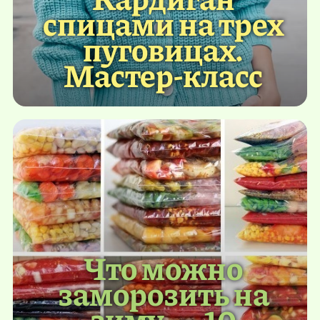
спицами на трех
пуговицах.
Мастер-класс
Что можно
заморозить на
зиму — 10