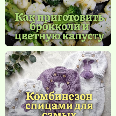
Как приготовить
брокколи и
цветную капусту
Комбинезон
спицами для
самых