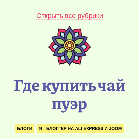
Открыть все рубрики
Где купить чай
пуэр
БЛОГИ
Я - БЛОГГЕР НА ALI EXPRESS И JOOM