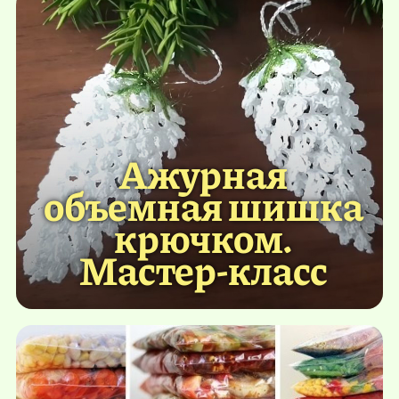
Ажурная
объемная шишка
крючком.
Мастер-класс