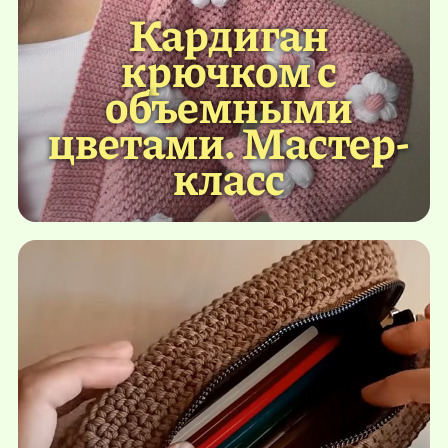
Кардиган
крючком с
объемными
цветами. Мастер-
класс