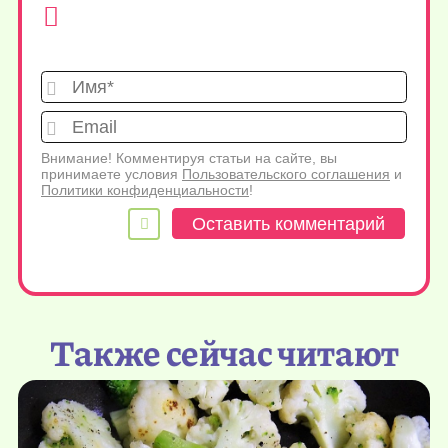
Имя*
Emai
Внимание! Комментируя статьи на сайте, вы
принимаете условия
Пользовательского соглашения
и
Политики конфиденциальности
!
Также сейчас читают