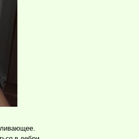
авливающее.
ться в дебри