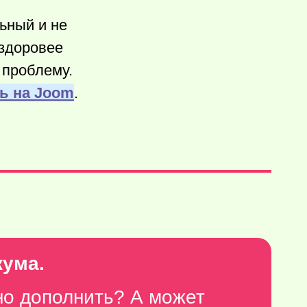
льный и не
здоровее
 проблему.
ь на Joom
.
кума.
но дополнить? А может