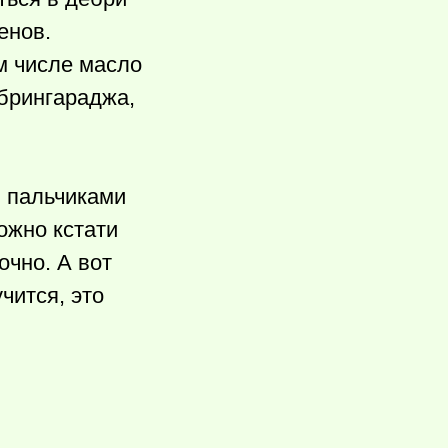
енов.
м числе масло
 брингараджа,
ы пальчиками
ожно кстати
очно. А вот
чится, это