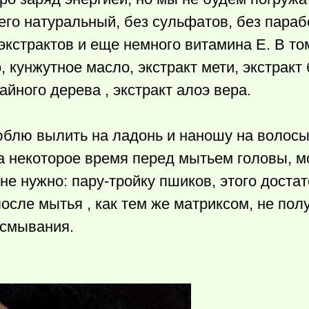
его натуральный, без сульфатов, без параб
экстрактов и еще немного витамина Е. В то
, кунжутное масло, экстракт мети, экстракт
айного дерева , экстракт алоэ вера.
юблю вылить на ладонь и наношу на волос
на некоторое время перед мытьем головы, м
не нужно: пару-тройку пшиков, этого достат
сле мытья , как тем же матриксом, не полу
 смывания.