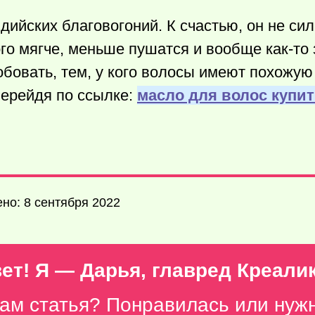
ндийских благовогоний. К счастью, он не си
ого мягче, меньше пушатся и вообще
как-то
бовать, тем, у кого волосы имеют похожую
перейдя по ссылке:
масло для волос купит
но: 8 сентября 2022
ет! Я — Дарья, главред Креали
вам статья? Понравилась или нуж