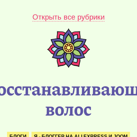
Открыть все рубрики
восстанавливающ
волос
БЛОГИ
Я - БЛОГГЕР НА ALI EXPRESS И JOOM