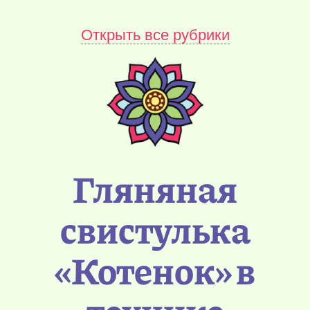
Открыть все рубрики
Гляняная
свистулька
«Котенок» в