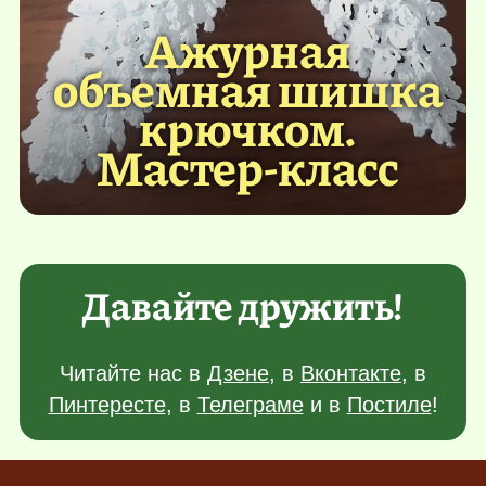
Ажурная
объемная шишка
крючком.
Мастер-класс
Давайте дружить!
Читайте нас в
Дзене
, в
Вконтакте
, в
Пинтересте
, в
Телеграме
и в
Постиле
!