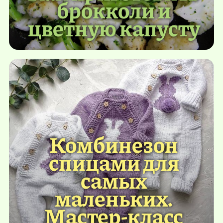
брокколи и
цветную капусту
Комбинезон
спицами для
самых
маленьких.
Мастер-класс