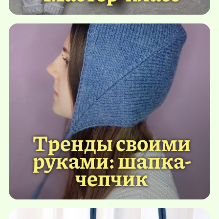
Тренды своими
руками: шапка-
чепчик