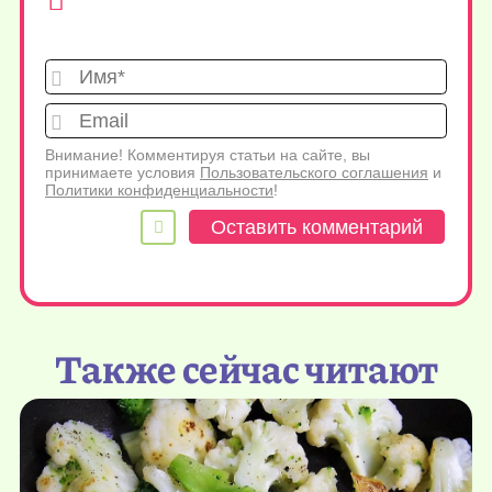
Имя*
Emai
Внимание! Комментируя статьи на сайте, вы
принимаете условия
Пользовательского соглашения
и
Политики конфиденциальности
!
Также сейчас читают