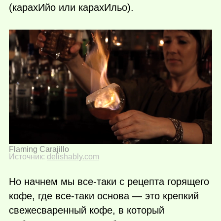
(карахИйо или карахИльо).
Flaming Carajillo
Источник:
delishably.com
Но начнем мы все-таки с рецепта горящего
кофе, где все-таки основа — это крепкий
свежесваренный кофе, в который