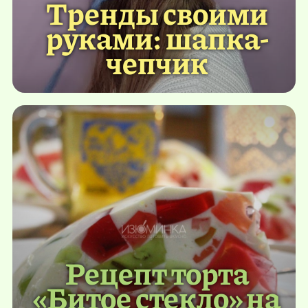
Тренды своими
руками: шапка-
чепчик
Рецепт торта
«Битое стекло» на