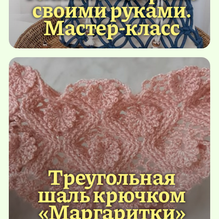
своими руками.
Мастер-класс
Треугольная
шаль крючком
«Маргаритки»