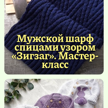
Мужской шарф
спицами узором
«Зигзаг». Мастер-
класс