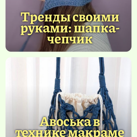
Тренды своими
руками: шапка-
чепчик
Авоська в
технике макраме