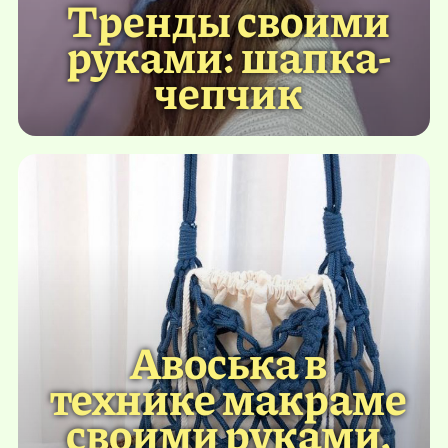
Тренды своими
руками: шапка-
чепчик
Авоська в
технике макраме
своими руками.