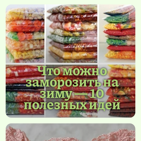
Что можно
заморозить на
зиму — 10
полезных идей