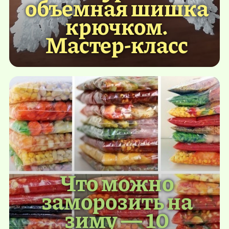
объемная шишка
крючком.
Мастер-класс
Что можно
заморозить на
зиму — 10