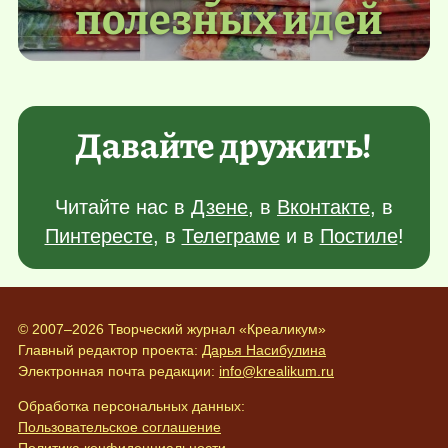
полезных идей
Давайте дружить!
Читайте нас в
Дзене
, в
Вконтакте
, в
Пинтересте
, в
Телеграме
и в
Постиле
!
© 2007–2026 Творческий журнал «Креаликум»
Главный редактор проекта:
Дарья Насибулина
Электронная почта редакции:
info@krealikum.ru
Обработка персональных данных:
Пользовательское соглашение