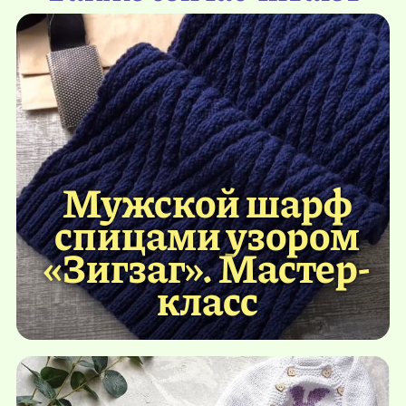
Мужской шарф
спицами узором
«Зигзаг». Мастер-
класс