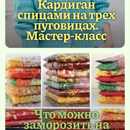
Кардиган
спицами на трех
пуговицах.
Мастер-класс
Что можно
заморозить на