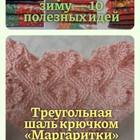
зиму — 10
полезных идей
Треугольная
шаль крючком
«Маргаритки»