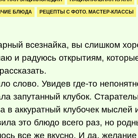
ЯЧИЕ БЛЮДА
РЕЦЕПТЫ С ФОТО. МАСТЕР-КЛАССЫ
нарный всезнайка, вы слишком хор
знаю и радуюсь открытиям, которы
 рассказать.
ыло слово. Увидев
где-то
непонятн
ала запутанный клубок. Старатель
а в аккуратный клубочек мыслей 
вила это блюдо всего раз, но род
лось все же вкусно. И да, желани