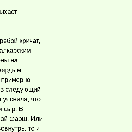
дыхает
ребой кричат,
балкарским
ены на
вердым,
 примерно
, в следующий
 уяснила, что
й сыр. В
сной фарш. Или
овнутрь, то и