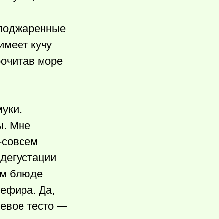
 поджаренные
имеет кучу
рочитав море
муки.
ы. Мне
-совсем
 дегустации
том блюде
кефира. Да,
жевое тесто —