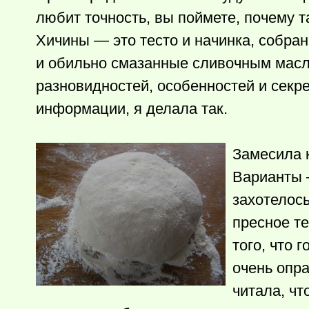
любит точность, вы поймете, почему т
Хичины — это тесто и начинка, собр
и обильно смазанные сливочным масло
разновидностей, особенностей и секр
информации, я делала так.
Замесила к
Варианты —
захотелос
пресное те
того, что 
очень опра
читала, ч