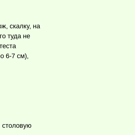
ж, скалку, на
го туда не
теста
 6-7 см),
ю столовую