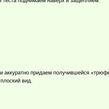
ая теста поднимаем наверх и защепляем.
и аккуратно придаем получившейся «трюф
плоский вид.