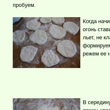
пробуем.
Когда начи
огонь став
льет, не к
формируем
режем ее н
В середин