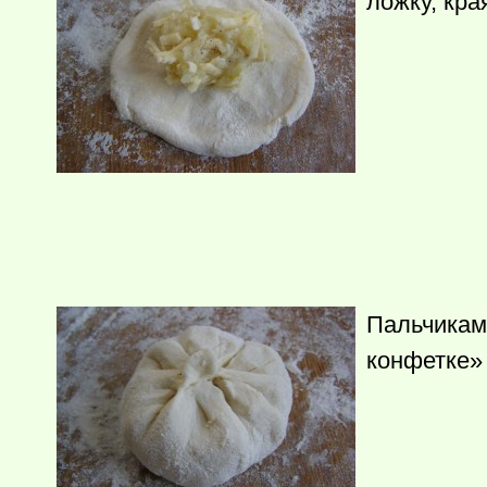
ложку, кр
Пальчикам
конфетке» 