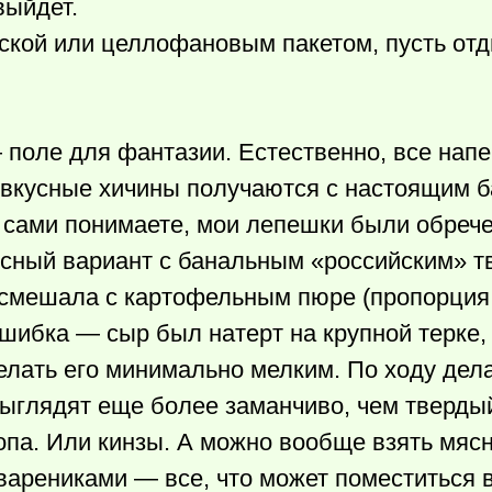
выйдет.
ской или целлофановым пакетом, пусть от
поле для фантазии. Естественно, все напе
 вкусные хичины получаются с настоящим 
, сами понимаете, мои лепешки были обреч
сный вариант с банальным «российским» т
 смешала с картофельным пюре (пропорция
ошибка — сыр был натерт на крупной терке
елать его минимально мелким. По ходу дела
выглядят еще более заманчиво, чем тверды
ропа. Или кинзы. А можно вообще взять мя
 варениками — все, что может поместиться в