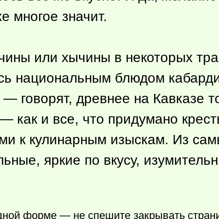
е многое значит.
ичины или хычины в некоторых тра
сь национальным блюдом кабарди
 — говорят, древнее на Кавказе т
 — как и все, что придумано крес
ми к кулинарным изыскам. Из сам
льные, яркие по вкусу, изумитель
дной форме — не спешите закрывать странич