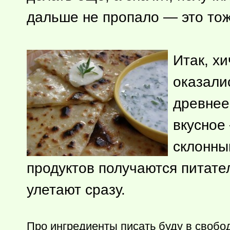
дальше не пропало — это тож
Итак, х
оказали
древнее
вкусное
склонны
продуктов получаются питате
улетают сразу.
Про ингредиенты писать буду в свобо