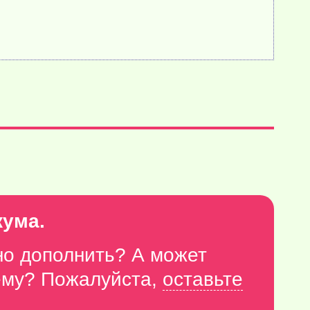
кума.
но дополнить? А может
тему? Пожалуйста,
оставьте