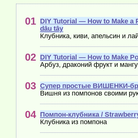
DIY Tutorial — How to Mak
dâu tây
Клубника, киви, апельсин и ла
DIY Tutorial — How to Mak
Арбуз, драконий фрукт и манг
Супер простые ВИШЕНКИ-бре
Вишня из помпонов своими ру
Помпон-клубника / Strawber
Клубника из помпона