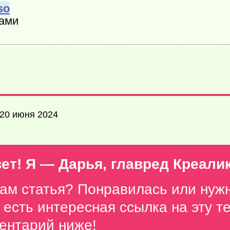
so
ками
 20 июня 2024
ет! Я — Дарья, главред Креали
вам статья? Понравилась или нуж
с есть интересная ссылка на эту 
ентарий ниже
!