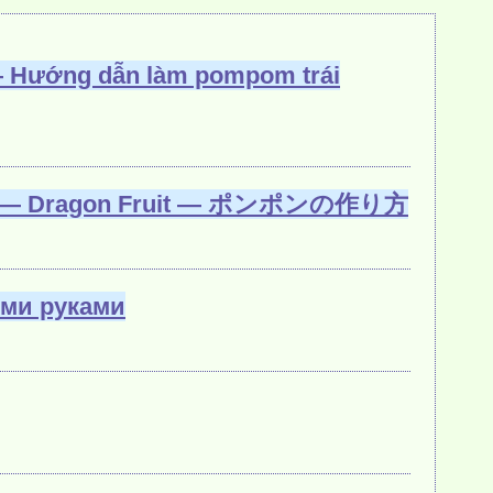
Hướng dẫn làm pompom trái
teen — Dragon Fruit — ポンポンの作り方
ими руками