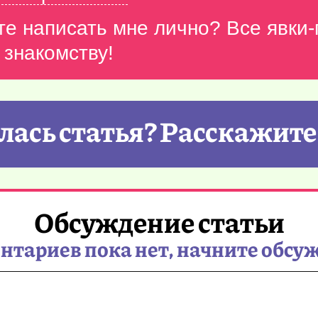
те написать мне лично? Все явки
 знакомству!
ась статья? Расскажите
Обсуждение статьи
тариев пока нет, начните обсу