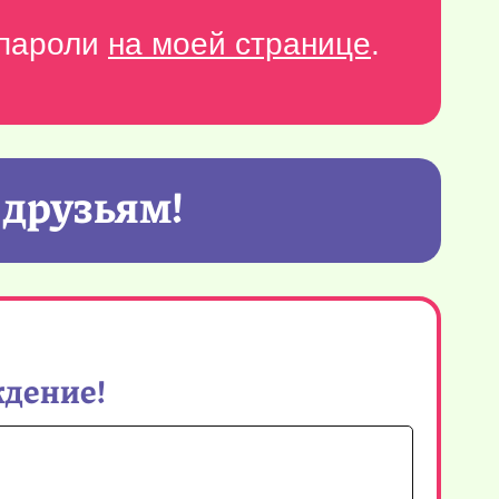
-пароли
на моей странице
.
 друзьям!
ждение!