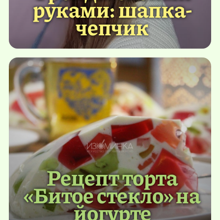
руками: шапка-
чепчик
Рецепт торта
«Битое стекло» на
йогурте