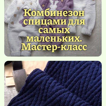
Комбинезон
спицами для
самых
маленьких.
Мастер-класс