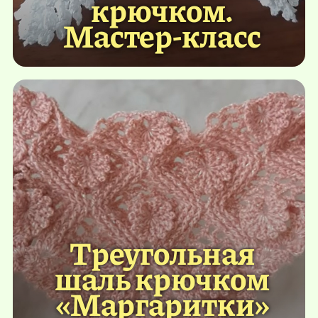
крючком.
Мастер-класс
Треугольная
шаль крючком
«Маргаритки»