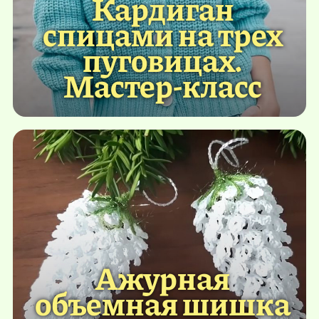
Кардиган
спицами на трех
пуговицах.
Мастер-класс
Ажурная
объемная шишка