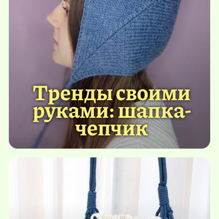
Тренды своими
руками: шапка-
чепчик