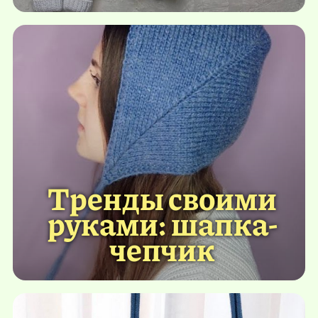
Тренды своими
руками: шапка-
чепчик