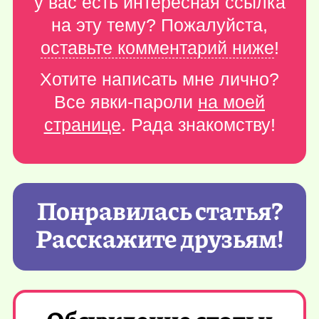
у вас есть интересная ссылка
на эту тему? Пожалуйста,
оставьте комментарий ниже
!
Хотите написать мне лично?
Все явки-пароли
на моей
странице
. Рада знакомству!
Понравилась статья?
Расскажите друзьям!