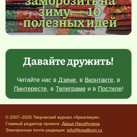
зиму — 10
полезных идей
Давайте дружить!
Читайте нас в
Дзене
, в
Вконтакте
, в
Пинтересте
, в
Телеграме
и в
Постиле
!
© 2007–2026 Творческий журнал «Креаликум»
Главный редактор проекта:
Дарья Насибулина
Электронная почта редакции:
info@krealikum.ru