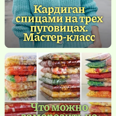
Кардиган
спицами на трех
пуговицах.
Мастер-класс
Что можно
заморозить на