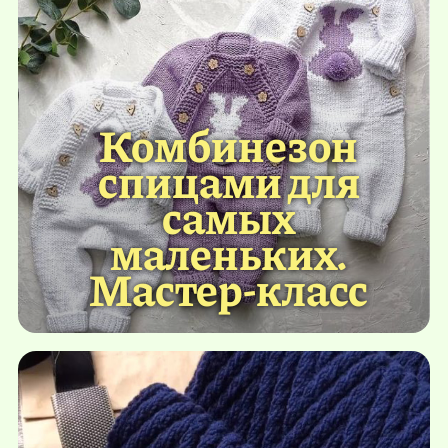
Комбинезон
спицами для
самых
маленьких.
Мастер-класс