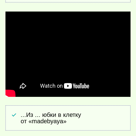
...Из ... юбки в клетку
от «madebyaya»