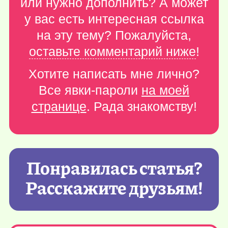
или нужно дополнить? А может
у вас есть интересная ссылка
на эту тему? Пожалуйста,
оставьте комментарий ниже
!
Хотите написать мне лично?
Все явки-пароли
на моей
странице
. Рада знакомству!
Понравилась статья?
Расскажите друзьям!