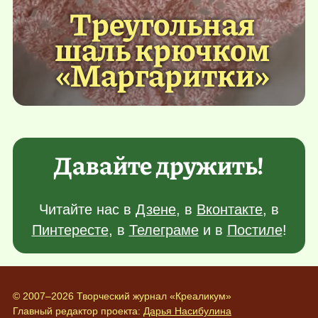
Треугольная
шаль крючком
«Маргаритки»
Давайте дружить!
Читайте нас в
Дзене
, в
Вконтакте
, в
Пинтересте
, в
Телеграме
и в
Постиле
!
© 2007–2026 Творческий журнал «Креаликум»
Главный редактор проекта:
Дарья Насибулина