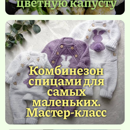
цветную капусту
Комбинезон
спицами для
самых
маленьких.
Мастер-класс