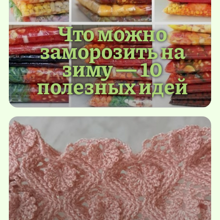
Что можно
заморозить на
зиму — 10
полезных идей