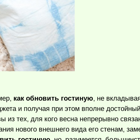
мер,
как обновить гостиную
, не вкладывая
жета и получая при этом вполне достойный
вы из тех, для кого весна непрерывно связа
ния нового внешнего вида его стенам, заме
овить гостиную
, но, разумеется, большинст