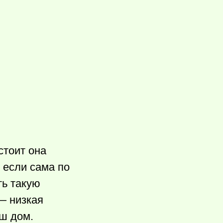
стоит она
 если сама по
ть такую
— низкая
аш дом.