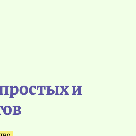
 простых и
тов
СТВО