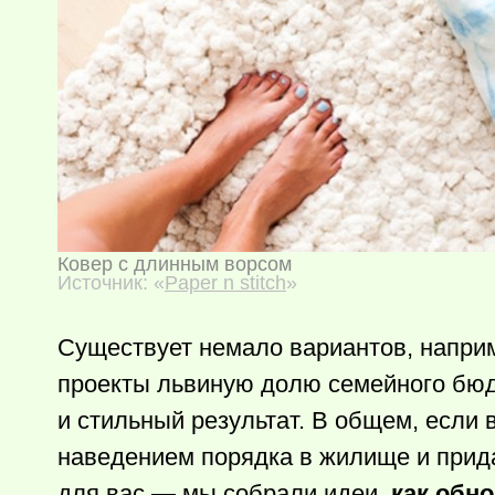
Ковер с длинным ворсом
Источник: «
Paper n stitch
»
Существует немало вариантов, напри
проекты львиную долю семейного бюд
и стильный результат. В общем, если 
наведением порядка в жилище и прида
для вас — мы собрали идеи,
как обн