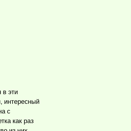
 в эти
, интересный
на с
тка как раз
во из них