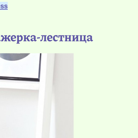
ess
ажерка-лестница