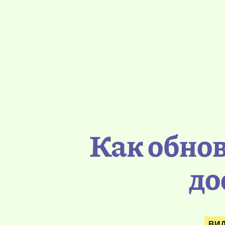
Как обнов
до
ВИД