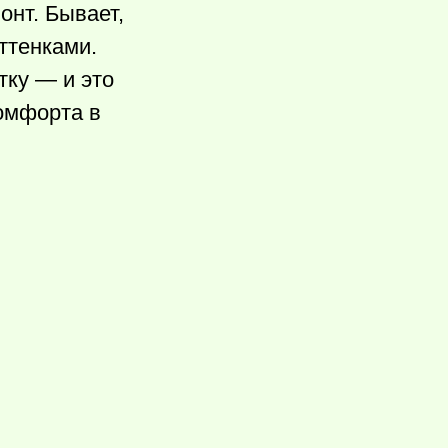
онт. Бывает,
ттенками.
тку — и это
комфорта в