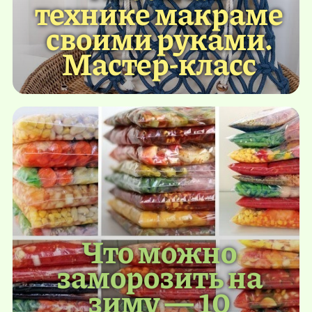
технике макраме
своими руками.
Мастер-класс
Что можно
заморозить на
зиму — 10