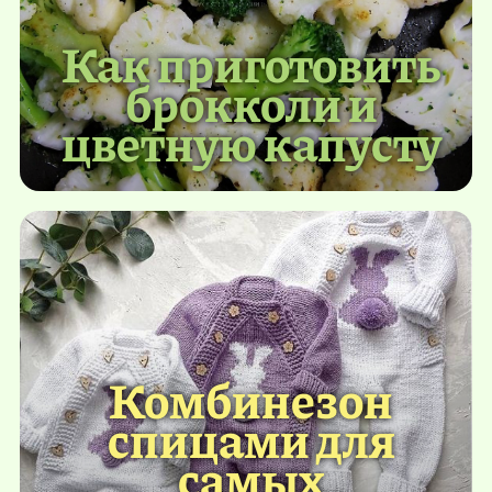
Как приготовить
брокколи и
цветную капусту
Комбинезон
спицами для
самых