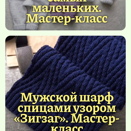
маленьких.
Мастер-класс
Мужской шарф
спицами узором
«Зигзаг». Мастер-
класс